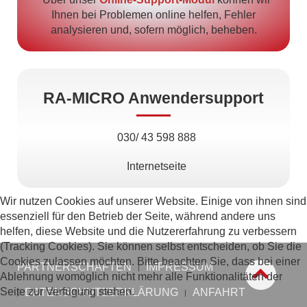
Ihnen bei Problemen online helfen, Fehler
analysieren und, sofern möglich, beheben.
RA-MICRO Anwendersupport
030/ 43 598 888
Internetseite
Wir nutzen Cookies auf unserer Website. Einige von ihnen sind
essenziell für den Betrieb der Seite, während andere uns
helfen, diese Website und die Nutzererfahrung zu verbessern
(Tracking Cookies). Sie können selbst entscheiden, ob Sie die
Cookies zulassen möchten. Bitte beachten Sie, dass bei einer
PARTNERSCHAFTEN
IMPRESSUM
Ablehnung womöglich nicht mehr alle Funktionalitäten der
Seite zur Verfügung stehen.
DATENSCHUTZERKLÄRUNG
ANFAHRT